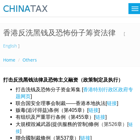
香港反洗黑钱及恐怖份子筹资法律
[
English
]
Home
Others
打击反洗黑钱法律及恐怖主义融资（政策制定及执行）
打击洗钱及恐怖分子资金筹集 [
香港特别行政区政府专
题网页
]
联合国安全理事会制裁——香港本地执法[
链接
]
贩毒(追讨得益)条例（第405章）[
链接
]
有组织及严重罪行条例（第455章）[
链接
]
大規模毀滅武器(提供服務的管制)條例
（第526章）[
链
]
接
聯合國制裁條例（第537章）[
链接
]