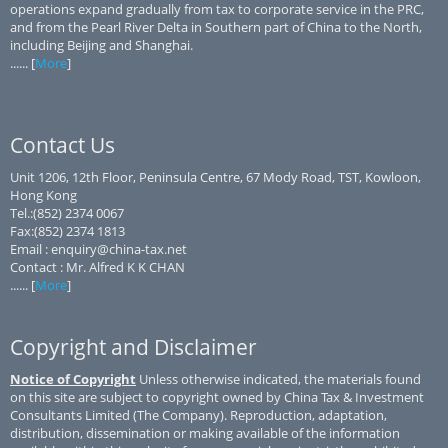
operations expand gradually from tax to corporate service in the PRC,
and from the Pearl River Delta in Southern part of China to the North,
including Beijing and Shanghai.
...... [
More
]
Contact Us
Unit 1206, 12th Floor, Peninsula Centre, 67 Mody Road, TST, Kowloon,
Hong Kong
Tel.:(852) 2374 0067
Fax:(852) 2374 1813
Email : enquiry@china-tax.net
Contact : Mr. Alfred K K CHAN
...... [
More
]
Copyright and Disclaimer
Notice of Copyright
Unless otherwise indicated, the materials found
on this site are subject to copyright owned by China Tax & Investment
Consultants Limited (The Company). Reproduction, adaptation,
distribution, dissemination or making available of the information