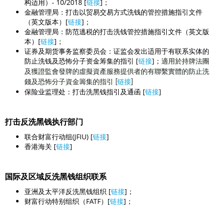
构适用）- 10/2018 [
链接
]；
金融管理局：打击以贸易交易方式洗钱的管控措施指引文件
（英文版本）[
链接
]；
金融管理局：防范逃税的打击洗钱管控措施指引文件（英文版
本）[
链接
]；
证券及期货事务监察委员会：证监会发出适用于有联系实体的
防止洗钱及恐怖分子资金筹集的指引 [
链接
]；
適用於持牌法團
及獲證監會發牌的虛擬資產服務提供者的有聯繫實體的防止洗
錢及恐怖分子資金籌集的指引 [
链接
]
保险业监理处：打击洗黑钱指引及通函 [
链接
]
打击反洗黑钱执行部门
联合财富行动组(JFIU) [
链接
]
香港海关 [
链接
]
国际及区域反洗黑钱组织联系
亚洲及太平洋反洗黑钱组织 [
链接
]；
财富行动特别组织（FATF）[
链接
]；